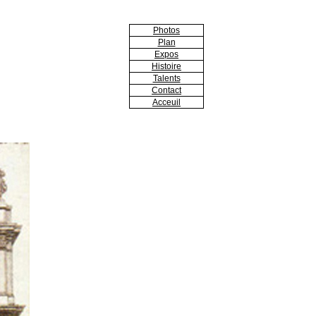
Photos
Plan
Expos
Histoire
Talents
Contact
Acceuil