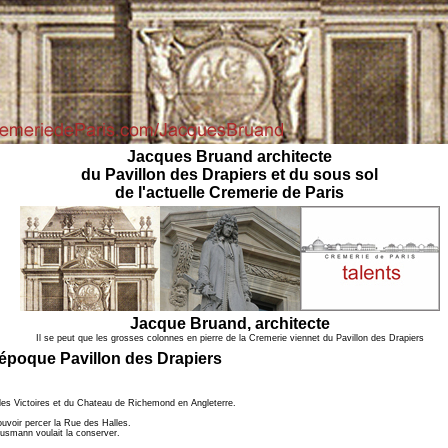
Jacques Bruand architecte
du Pavillon des Drapiers et du sous sol
de l'actuelle Cremerie de Paris
Jacque Bruand, architecte
Il se peut que les grosses colonnes en pierre de la Cremerie viennet du Pavillon des Drapiers
. époque Pavillon des Drapiers
e des Victoires et du Chateau de Richemond en Angleterre.
ouvoir percer la Rue des Halles.
ausmann voulait la conserver.