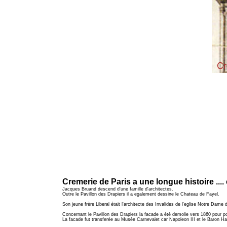
Cremerie de Paris a une longue histoire ...
Jacques Bruand descend d'une famille d'architectes.
Outre le Pavillon des Drapiers il a egalement dessine le Chateau de Fayel.
Son jeune frère Liberal était l'architecte des Invalides de l'eglise Notre Dam
Concernant le Pavillon des Drapiers la facade a été demolie vers 1860 pour p
La facade fut transferée au Musée Carnevalet car Napoleon III et le Baron H