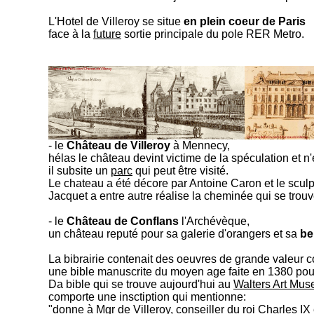
L'Hotel de Villeroy se situe
en plein coeur de Paris
face à la
future
sortie principale du pole RER Metro.
- le
Château de Villeroy
à Mennecy,
hélas le château devint victime de la spéculation et n'
il subsite un
parc
qui peut être visité.
Le chateau a été décore par Antoine Caron et le scul
Jacquet a entre autre réalise la cheminée qui se trou
- le
Château de Conflans
l'Archévèque,
un château reputé pour sa galerie d'orangers et sa
bel
La bibrairie contenait des oeuvres de grande valeur
une bible manuscrite du moyen age faite en 1380 pour
Da bible qui se trouve aujourd'hui au
Walters Art Mu
comporte une insctiption qui mentionne:
"donne à Mgr de Villeroy, conseiller du roi Charles IX 