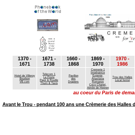
1370 -
1671 -
1660 -
1869 -
1970 -
1671
1738
1868
1970
1986
Cremerie 1
Impératrice
Telecom 1
Hotel de Villeroy
Pavillon
Eugenie,
La Poste
Trou des Halles
Bourbon
des
Anastasia
Pajot & Rouille
Local fermé
VB.com
Drapiers
Romanov
Thurn & Taxis
Coco Chanel,
Aimée de Heeren
au coeur du Paris de demain
Avant le Trou - pendant 100 ans une Crèmerie des Halles d