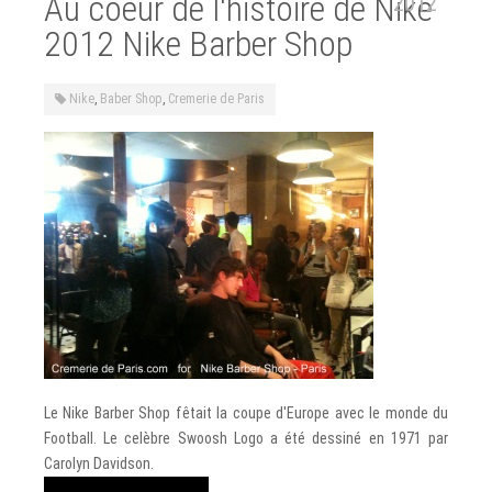
Au coeur de l'histoire de Nike
2012
2012 Nike Barber Shop
Nike
,
Baber Shop
,
Cremerie de Paris
Le Nike Barber Shop fêtait la coupe d'Europe avec le monde du
Football. Le celèbre Swoosh Logo a été dessiné en 1971 par
Carolyn Davidson.