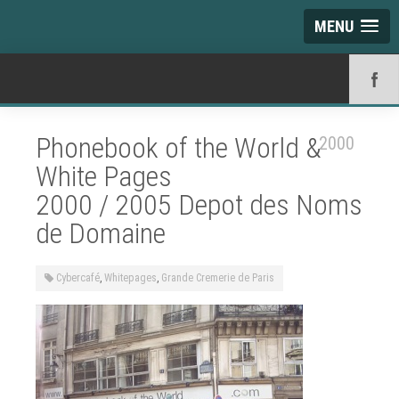
MENU
Phonebook of the World &
2000
White Pages
2000 / 2005 Depot des Noms
de Domaine
Cybercafé
,
Whitepages
,
Grande Cremerie de Paris