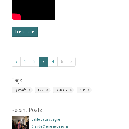
Lire la suite
«
1
2
3
4
5
»
Tags
CyberCafé
UGG
Louis XIV
Nike
Recent Posts
Défilé Bazarapagne
Grande Cremerie de paris