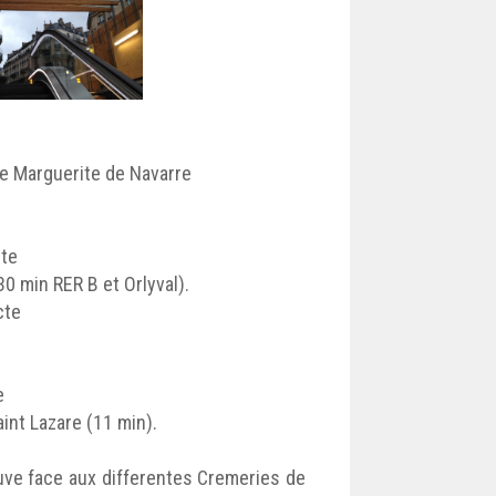
rte Marguerite de Navarre
cte
30 min RER B et Orlyval).
cte
e
aint Lazare (11 min).
ouve face aux differentes Cremeries de